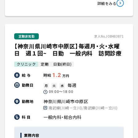
詳細をみる
定期非常勤
求人No.JOB483871
【神奈川県川崎市中原区】毎週月・火・水曜
日 週１回~ 日勤 一般内科 訪問診療
クリニック
定期
日勤(終日)
1.2
給 与
時給
万円
毎週
勤務日
月
火
水
09:00〜18:00
神奈川県川崎市中原区
勤務地
南武線(川崎－立川)/南武線(川崎－立川)
一般内科・総合内科
科 目
業務内容