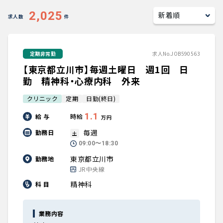
キャリアアドバイザー紹介
2,025
求人数
件
医師の求人・転職Q&A
定期非常勤
求人No.JOB590563
【東京都立川市】毎週土曜日 週1回 日
知りたい・聞きたい
勤 精神科・心療内科 外来
転職成功事例
クリニック
定期
日勤(終日)
1.1
給 与
時給
医師の転職マニュアル
万円
毎週
勤務日
土
データで見る医師の平均年収
09:00〜18:30
東京都立川市
勤務地
JR中央線
医師に役立つ取材記事
精神科
科 目
大学医局紹介
業務内容