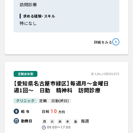
訪問診療
求める経験・スキル
特になし
詳細をみる
定期非常勤
求人No.JOB591035
【愛知県名古屋市緑区】毎週月～金曜日
週1回～ 日勤 精神科 訪問診療
クリニック
定期
日勤(終日)
10
給 与
日給
万円
毎週
勤務日
月
火
水
木
金
09:00〜17:00