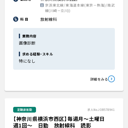
京浜東北線/東海道本線(東京－熱海)/南武
線(川崎－立川))
放射線科
科 目
業務内容
画像診断
求める経験・スキル
特になし
詳細をみる
定期非常勤
求人No.JOB578941
【神奈川県横浜市西区】毎週月～土曜日
週1回～ 日勤 放射線科 読影