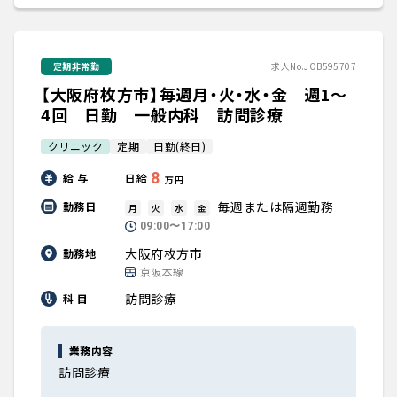
定期非常勤
求人No.JOB595707
【大阪府枚方市】毎週月・火・水・金 週1～
4回 日勤 一般内科 訪問診療
クリニック
定期
日勤(終日)
8
給 与
日給
万円
毎週または隔週勤務
勤務日
月
火
水
金
09:00〜17:00
大阪府枚方市
勤務地
京阪本線
訪問診療
科 目
業務内容
訪問診療