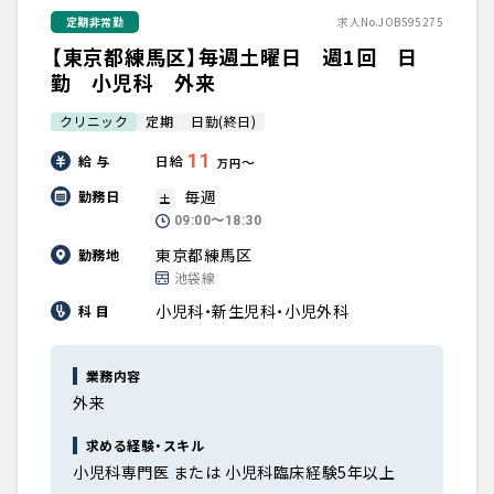
定期非常勤
求人No.JOB595275
【東京都練馬区】毎週土曜日 週1回 日
勤 小児科 外来
クリニック
定期
日勤(終日)
11
給 与
日給
〜
万円
毎週
勤務日
土
09:00〜18:30
東京都練馬区
勤務地
池袋線
小児科・新生児科・小児外科
科 目
業務内容
外来
求める経験・スキル
小児科専門医 または 小児科臨床経験5年以上