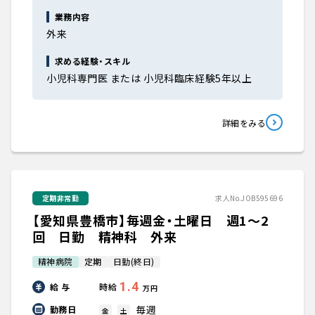
業務内容
外来
求める経験・スキル
小児科専門医 または 小児科臨床経験5年以上
詳細をみる
定期非常勤
求人No.JOB595696
【愛知県豊橋市】毎週金・土曜日 週1～2
回 日勤 精神科 外来
精神病院
定期
日勤(終日)
1.4
給 与
時給
万円
毎週
勤務日
金
土