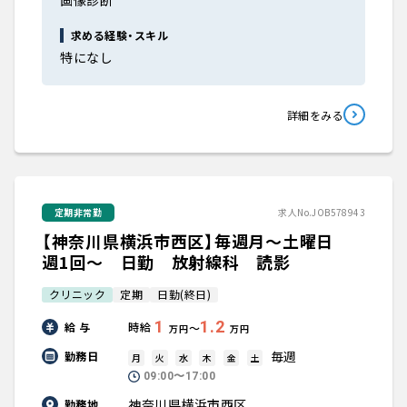
画像診断
求める経験・スキル
特になし
詳細をみる
定期非常勤
求人No.JOB578943
【神奈川県横浜市西区】毎週月～土曜日
週1回～ 日勤 放射線科 読影
クリニック
定期
日勤(終日)
1
1.2
給 与
時給
〜
万円
万円
毎週
勤務日
月
火
水
木
金
土
09:00〜17:00
神奈川県横浜市西区
勤務地