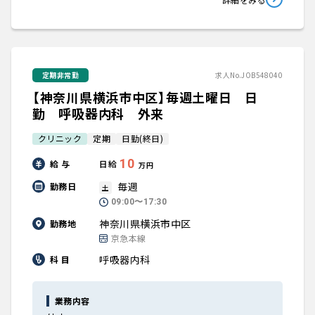
定期非常勤
求人No.JOB548040
【神奈川県横浜市中区】毎週土曜日 日
勤 呼吸器内科 外来
クリニック
定期
日勤(終日)
10
給 与
日給
万円
毎週
勤務日
土
09:00〜17:30
神奈川県横浜市中区
勤務地
京急本線
呼吸器内科
科 目
業務内容