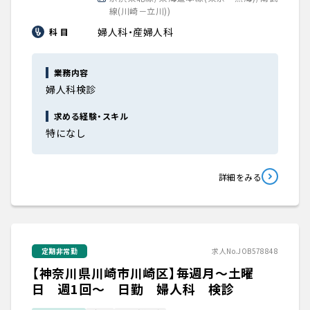
線(川崎－立川))
婦人科・産婦人科
科 目
業務内容
婦人科検診
求める経験・スキル
特になし
詳細をみる
定期非常勤
求人No.JOB578848
【神奈川県川崎市川崎区】毎週月～土曜
日 週1回～ 日勤 婦人科 検診