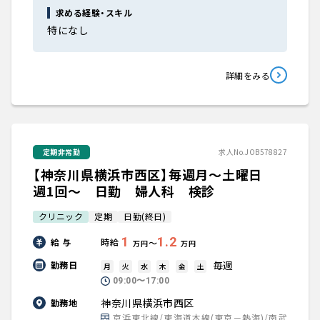
求める経験・スキル
特になし
詳細をみる
定期非常勤
求人No.JOB578827
【神奈川県横浜市西区】毎週月～土曜日
週1回～ 日勤 婦人科 検診
クリニック
定期
日勤(終日)
1
1.2
給 与
時給
〜
万円
万円
毎週
勤務日
月
火
水
木
金
土
09:00〜17:00
神奈川県横浜市西区
勤務地
京浜東北線/東海道本線(東京－熱海)/南武