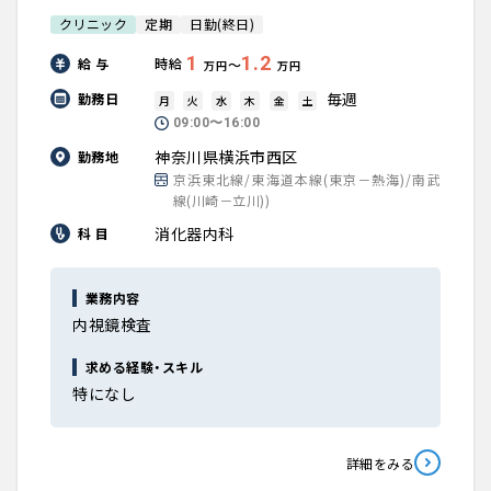
クリニック
定期
日勤(終日)
1
1.2
給 与
時給
〜
万円
万円
毎週
勤務日
月
火
水
木
金
土
09:00〜16:00
神奈川県横浜市西区
勤務地
京浜東北線/東海道本線(東京－熱海)/南武
線(川崎－立川))
消化器内科
科 目
業務内容
内視鏡検査
求める経験・スキル
特になし
詳細をみる