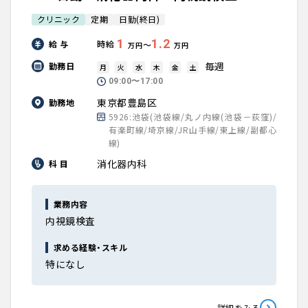
クリニック
定期
日勤(終日)
1
1.2
給 与
時給
〜
万円
万円
毎週
勤務日
月
火
水
木
金
土
09:00〜17:00
東京都豊島区
勤務地
5926:池袋(池袋線/丸ノ内線(池袋－荻窪)/
有楽町線/埼京線/JR山手線/東上線/副都心
線)
消化器内科
科 目
業務内容
内視鏡検査
求める経験・スキル
特になし
詳細をみる