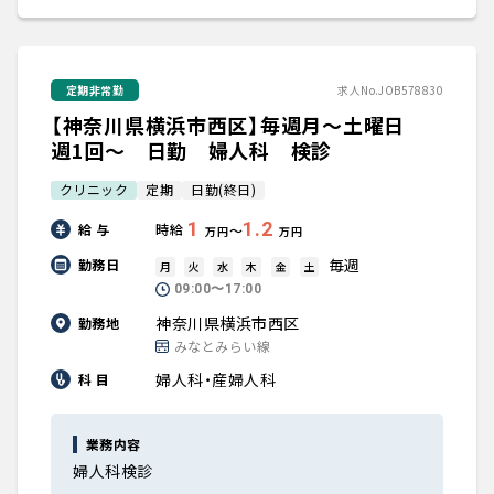
定期非常勤
求人No.JOB578830
【神奈川県横浜市西区】毎週月～土曜日
週1回～ 日勤 婦人科 検診
クリニック
定期
日勤(終日)
1
1.2
給 与
時給
〜
万円
万円
毎週
勤務日
月
火
水
木
金
土
09:00〜17:00
神奈川県横浜市西区
勤務地
みなとみらい線
婦人科・産婦人科
科 目
業務内容
婦人科検診