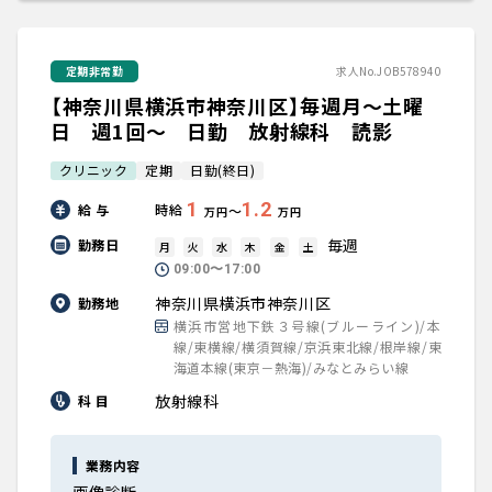
定期非常勤
求人No.JOB578940
【神奈川県横浜市神奈川区】毎週月～土曜
日 週1回～ 日勤 放射線科 読影
クリニック
定期
日勤(終日)
1
1.2
給 与
時給
〜
万円
万円
毎週
勤務日
月
火
水
木
金
土
09:00〜17:00
神奈川県横浜市神奈川区
勤務地
横浜市営地下鉄３号線(ブルーライン)/本
線/東横線/横須賀線/京浜東北線/根岸線/東
海道本線(東京－熱海)/みなとみらい線
放射線科
科 目
業務内容