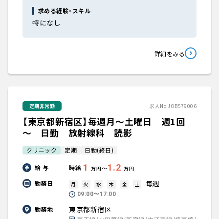
求める経験・スキル
特になし
詳細をみる
定期非常勤
求人No.JOB579006
【東京都新宿区】毎週月～土曜日 週1回
～ 日勤 放射線科 読影
クリニック
定期
日勤(終日)
1
1.2
給 与
時給
〜
万円
万円
毎週
勤務日
月
火
水
木
金
土
09:00〜17:00
東京都新宿区
勤務地