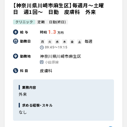
【神奈川県川崎市麻生区】毎週月～土曜
日 週1回～ 日勤 皮膚科 外来
クリニック
定期
日勤(終日)
1.3
給 与
時給
万円
毎週
勤務日
月
火
水
木
金
土
09:45〜19:15
神奈川県川崎市麻生区
勤務地
小田原線
皮膚科
科 目
業務内容
外来
求める経験・スキル
なし