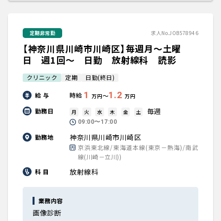
定期非常勤
求人No.JOB578946
【神奈川県川崎市川崎区】毎週月～土曜
日 週1回～ 日勤 放射線科 読影
クリニック
定期
日勤(終日)
1
1.2
給 与
時給
〜
万円
万円
毎週
勤務日
月
火
水
木
金
土
09:00〜17:00
神奈川県川崎市川崎区
勤務地
京浜東北線/東海道本線(東京－熱海)/南武
線(川崎－立川))
放射線科
科 目
業務内容
画像診断