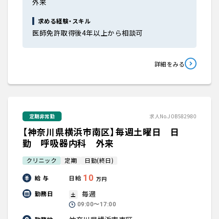
外来
求める経験・スキル
医師免許取得後4年以上から相談可
詳細をみる
定期非常勤
求人No.JOB582980
【神奈川県横浜市南区】毎週土曜日 日
勤 呼吸器内科 外来
クリニック
定期
日勤(終日)
10
給 与
日給
万円
毎週
勤務日
土
09:00〜17:00