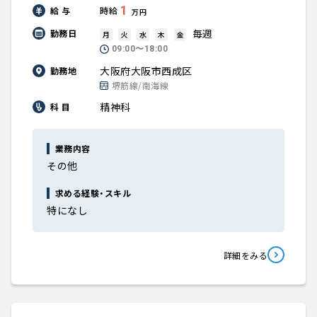
1
給 与
時給
万円
毎週
勤務日
月
火
水
木
金
09:00〜18:00
大阪府大阪市西成区
勤務地
堺筋線/南海線
精神科
科 目
業務内容
その他
求める経験・スキル
特になし
詳細をみる