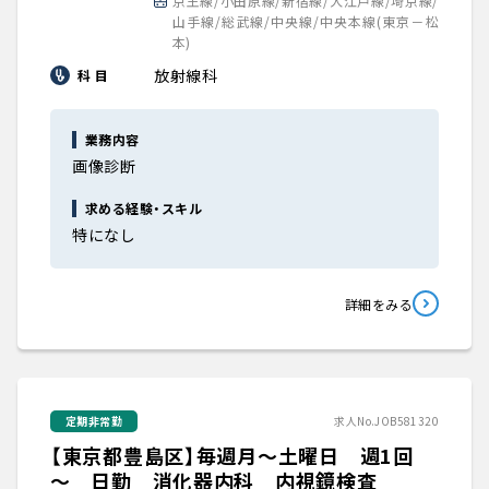
京王線/小田原線/新宿線/大江戸線/埼京線/
山手線/総武線/中央線/中央本線(東京－松
本)
放射線科
科 目
業務内容
画像診断
求める経験・スキル
特になし
詳細をみる
定期非常勤
求人No.JOB581320
【東京都豊島区】毎週月～土曜日 週1回
～ 日勤 消化器内科 内視鏡検査