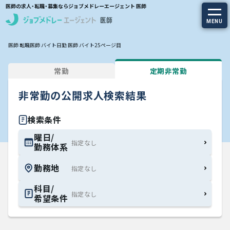
医師の求人・転職・募集ならジョブメドレーエージェント 医師
MENU
医師 転職
医師 バイト
日勤 医師 バイト
25ページ目
求人を探す
常勤
定期非常勤
常勤の求人
非常勤の公開求人検索結果
定期非常勤の求人
検索条件
特集から探す
曜日/
勤務体系
エージェントサービス
勤務地
エージェントサービスTOP
科目/
希望条件
サービスの流れ