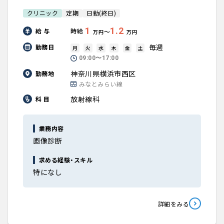
クリニック
定期
日勤(終日)
1
1.2
給 与
時給
〜
万円
万円
毎週
勤務日
月
火
水
木
金
土
09:00〜17:00
神奈川県横浜市西区
勤務地
みなとみらい線
放射線科
科 目
業務内容
画像診断
求める経験・スキル
特になし
詳細をみる