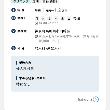
クリニック
定期
日勤(終日)
1
1.2
給 与
時給
〜
万円
万円
毎週
勤務日
月
火
水
木
金
土
09:00〜17:00
神奈川県川崎市川崎区
勤務地
京浜東北線/東海道本線(東京－熱海)/南武
線(川崎－立川))
婦人科・産婦人科
科 目
業務内容
婦人科検診
求める経験・スキル
特になし
詳細をみる