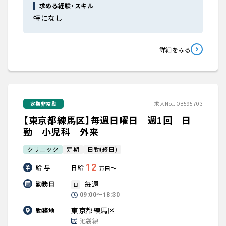
求める経験・スキル
特になし
詳細をみる
定期非常勤
求人No.JOB595703
【東京都練馬区】毎週日曜日 週1回 日
勤 小児科 外来
クリニック
定期
日勤(終日)
12
給 与
日給
〜
万円
毎週
勤務日
日
09:00〜18:30
東京都練馬区
勤務地
池袋線