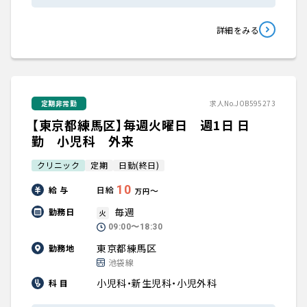
詳細をみる
定期非常勤
求人No.JOB595273
【東京都練馬区】毎週火曜日 週1日 日
勤 小児科 外来
クリニック
定期
日勤(終日)
10
給 与
日給
〜
万円
毎週
勤務日
火
09:00〜18:30
東京都練馬区
勤務地
池袋線
小児科・新生児科・小児外科
科 目