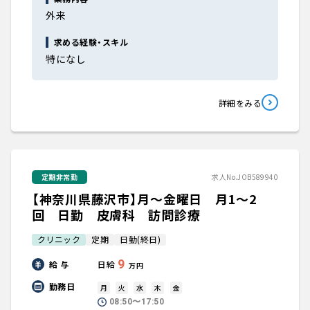
外来
求める経験・スキル
特になし
詳細をみる
定期非常勤
求人No.JOB589940
【神奈川県藤沢市】月～金曜日 月1～2
回 日勤 皮膚科 訪問診療
クリニック
定期
日勤(終日)
9
給 与
日給
万円
勤務日
月
火
水
木
金
08:50〜17:50