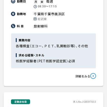
毎週
勤務日
月
金
08:30〜17:15
千葉県千葉市美浜区
勤務地
総武線
放射線科
科 目
業務内容
各種検査（エコー、ＰＥＴ、乳房触診等）、その他
求める経験・スキル
核医学経験者（PET核医学認定医）必須
詳細をみる
定期非常勤
求人No.JOB597833