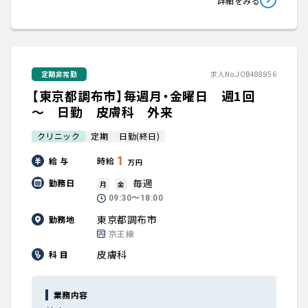
詳細をみる
定期非常勤
求人No.JOB488956
【東京都調布市】毎週月・金曜日 週1回
～ 日勤 皮膚科 外来
クリニック
定期
日勤(終日)
1
給 与
時給
万円
毎週
勤務日
月
金
09:30〜18:00
東京都調布市
勤務地
京王線
皮膚科
科 目
業務内容