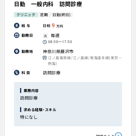
日勤 一般内科 訪問診療
クリニック
定期
日勤(終日)
9
給 与
日給
万円
毎週
勤務日
火
08:50〜17:50
神奈川県藤沢市
勤務地
江ノ島電鉄線/江ノ島線/東海道本線(東京－
熱海)
訪問診療
科 目
業務内容
訪問診療
求める経験・スキル
特になし