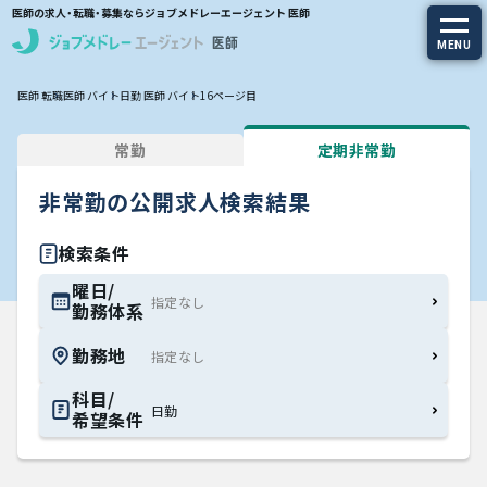
医師の求人・転職・募集ならジョブメドレーエージェント 医師
MENU
医師 転職
医師 バイト
日勤 医師 バイト
16ページ目
求人を探す
常勤
定期非常勤
常勤の求人
非常勤の公開求人検索結果
定期非常勤の求人
検索条件
特集から探す
曜日/
勤務体系
エージェントサービス
勤務地
エージェントサービスTOP
科目/
日勤
希望条件
サービスの流れ