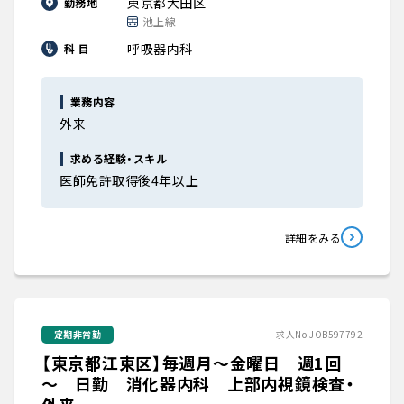
東京都大田区
勤務地
池上線
呼吸器内科
科 目
業務内容
外来
求める経験・スキル
医師免許取得後4年以上
詳細をみる
定期非常勤
求人No.JOB597792
【東京都江東区】毎週月～金曜日 週1回
～ 日勤 消化器内科 上部内視鏡検査・