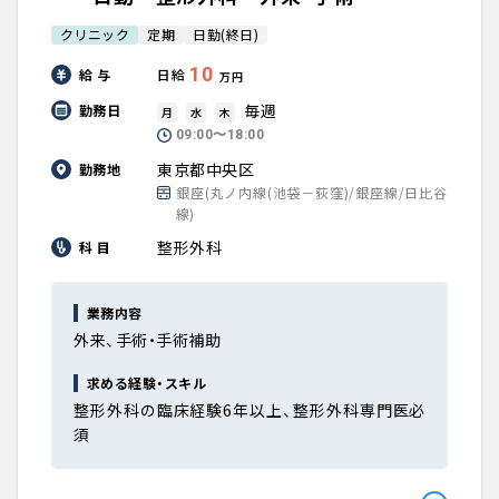
クリニック
定期
日勤(終日)
10
給 与
日給
万円
毎週
勤務日
月
水
木
09:00〜18:00
東京都中央区
勤務地
銀座(丸ノ内線(池袋－荻窪)/銀座線/日比谷
線)
整形外科
科 目
業務内容
外来、手術・手術補助
求める経験・スキル
整形外科の臨床経験6年以上、整形外科専門医必
須