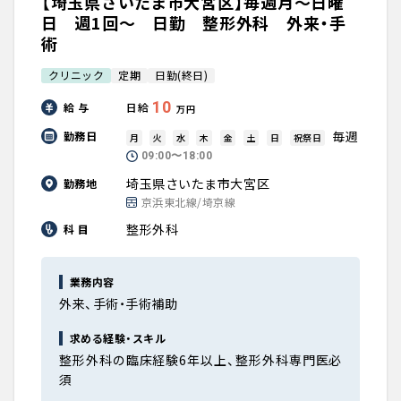
【埼玉県さいたま市大宮区】毎週月～日曜
日 週1回～ 日勤 整形外科 外来・手
術
クリニック
定期
日勤(終日)
10
給 与
日給
万円
毎週
勤務日
月
火
水
木
金
土
日
祝祭日
09:00〜18:00
埼玉県さいたま市大宮区
勤務地
京浜東北線/埼京線
整形外科
科 目
業務内容
外来、手術・手術補助
求める経験・スキル
整形外科の臨床経験6年以上、整形外科専門医必
須