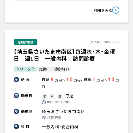
詳細をみる
定期非常勤
求人No.JOB588931
【埼玉県さいたま市南区】毎週水・木・金曜
日 週1日 一般内科 訪問診療
クリニック
定期
日勤(終日)
8
10
1
10
、
給 与
日給
時給
〜
〜
万円
万円
万円
万
円
毎週
勤務日
水
木
金
09:00〜17:00
埼玉県さいたま市南区
勤務地
武蔵野線
一般内科・総合内科
科 目