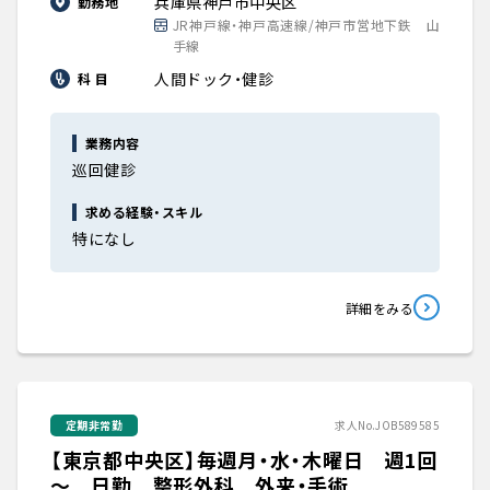
兵庫県神戸市中央区
勤務地
JR神戸線・神戸高速線/神戸市営地下鉄 山
手線
人間ドック・健診
科 目
業務内容
巡回健診
求める経験・スキル
特になし
詳細をみる
定期非常勤
求人No.JOB589585
【東京都中央区】毎週月・水・木曜日 週1回
～ 日勤 整形外科 外来・手術