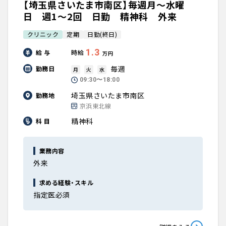
【埼玉県さいたま市南区】毎週月～水曜
日 週1～2回 日勤 精神科 外来
クリニック
定期
日勤(終日)
1.3
給 与
時給
万円
毎週
勤務日
月
火
水
09:30〜18:00
埼玉県さいたま市南区
勤務地
京浜東北線
精神科
科 目
業務内容
外来
求める経験・スキル
指定医必須