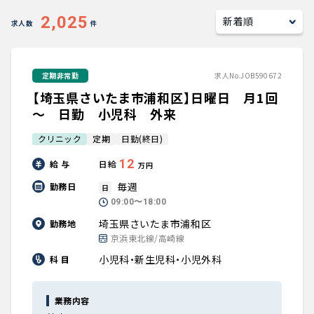
キャリアアドバイザー紹介
2,025
求人数
件
医師の求人・転職Q&A
定期非常勤
求人No.JOB590672
【埼玉県さいたま市浦和区】日曜日 月1回
知りたい・聞きたい
～ 日勤 小児科 外来
転職成功事例
クリニック
定期
日勤(終日)
12
給 与
日給
医師の転職マニュアル
万円
毎週
勤務日
日
データで見る医師の平均年収
09:00〜18:00
埼玉県さいたま市浦和区
勤務地
京浜東北線/高崎線
医師に役立つ取材記事
小児科・新生児科・小児外科
科 目
大学医局紹介
業務内容