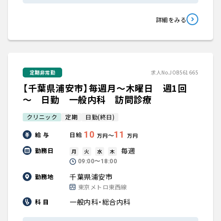
詳細をみる
定期非常勤
求人No.JOB561665
【千葉県浦安市】毎週月～木曜日 週1回
～ 日勤 一般内科 訪問診療
クリニック
定期
日勤(終日)
10
11
給 与
日給
〜
万円
万円
毎週
勤務日
月
火
水
木
09:00〜18:00
千葉県浦安市
勤務地
東京メトロ東西線
一般内科・総合内科
科 目