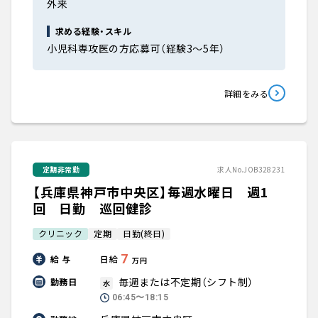
外来
求める経験・スキル
小児科専攻医の方応募可（経験3～5年）
詳細をみる
定期非常勤
求人No.JOB328231
【兵庫県神戸市中央区】毎週水曜日 週1
回 日勤 巡回健診
クリニック
定期
日勤(終日)
7
給 与
日給
万円
毎週または不定期（シフト制）
勤務日
水
06:45〜18:15