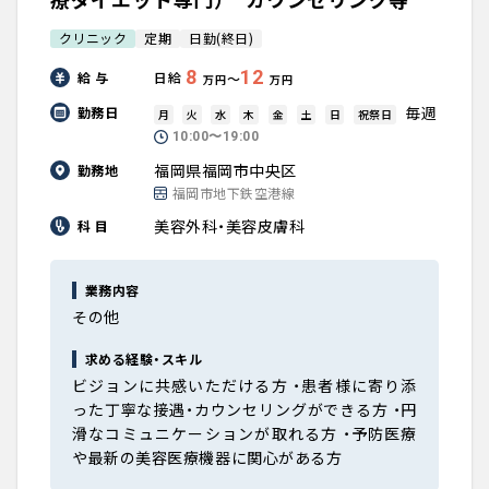
クリニック
定期
日勤(終日)
8
12
給 与
日給
〜
万円
万円
毎週
勤務日
月
火
水
木
金
土
日
祝祭日
10:00〜19:00
福岡県福岡市中央区
勤務地
福岡市地下鉄空港線
美容外科・美容皮膚科
科 目
業務内容
その他
求める経験・スキル
ビジョンに共感いただける方 ・患者様に寄り添
った丁寧な接遇・カウンセリングができる方 ・円
滑なコミュニケーションが取れる方 ・予防医療
や最新の美容医療機器に関心がある方