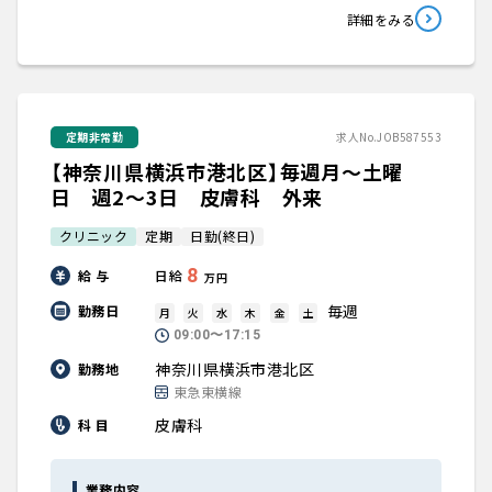
詳細をみる
定期非常勤
求人No.JOB587553
【神奈川県横浜市港北区】毎週月～土曜
日 週2～3日 皮膚科 外来
クリニック
定期
日勤(終日)
8
給 与
日給
万円
毎週
勤務日
月
火
水
木
金
土
09:00〜17:15
神奈川県横浜市港北区
勤務地
東急東横線
皮膚科
科 目
業務内容