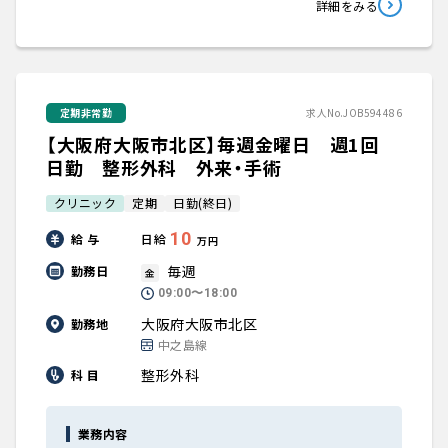
詳細をみる
定期非常勤
求人No.JOB594486
【大阪府大阪市北区】毎週金曜日 週1回
日勤 整形外科 外来・手術
クリニック
定期
日勤(終日)
10
給 与
日給
万円
毎週
勤務日
金
09:00〜18:00
大阪府大阪市北区
勤務地
中之島線
整形外科
科 目
業務内容