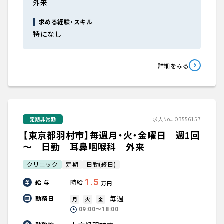
外来
求める経験・スキル
特になし
詳細をみる
定期非常勤
求人No.JOB556157
【東京都羽村市】毎週月・火・金曜日 週1回
～ 日勤 耳鼻咽喉科 外来
クリニック
定期
日勤(終日)
1.5
給 与
時給
万円
毎週
勤務日
月
火
金
09:00〜18:00