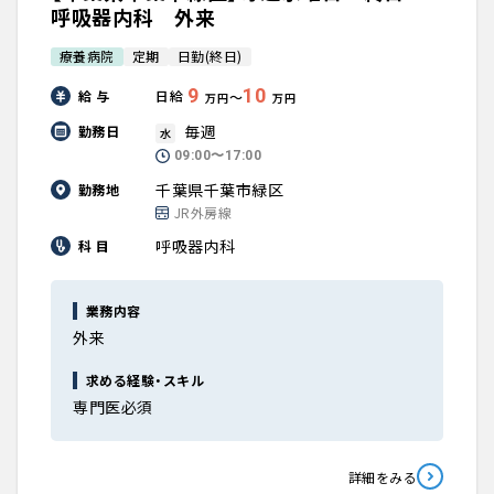
呼吸器内科 外来
療養病院
定期
日勤(終日)
9
10
給 与
日給
〜
万円
万円
毎週
勤務日
水
09:00〜17:00
千葉県千葉市緑区
勤務地
JR外房線
呼吸器内科
科 目
業務内容
外来
求める経験・スキル
専門医必須
詳細をみる