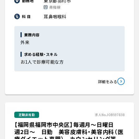
東京都羽村市
勤務地
青梅線
耳鼻咽喉科
科 目
業務内容
外来
求める経験・スキル
お1人で診療可能な方
詳細をみる
定期非常勤
求人No.JOB597838
【福岡県福岡市中央区】毎週月～日曜日
週2日～ 日勤 美容皮膚科・美容内科（医
療ダイエット専門） カウンセリング等