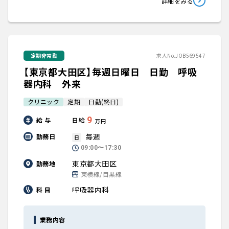
詳細をみる
定期非常勤
求人No.JOB569547
【東京都大田区】毎週日曜日 日勤 呼吸
器内科 外来
クリニック
定期
日勤(終日)
9
給 与
日給
万円
毎週
勤務日
日
09:00〜17:30
東京都大田区
勤務地
東横線/目黒線
呼吸器内科
科 目
業務内容