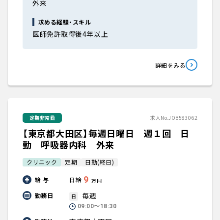
外来
求める経験・スキル
医師免許取得後4年以上
詳細をみる
定期非常勤
求人No.JOB583062
【東京都大田区】毎週日曜日 週１回 日
勤 呼吸器内科 外来
クリニック
定期
日勤(終日)
9
給 与
日給
万円
毎週
勤務日
日
09:00〜18:30