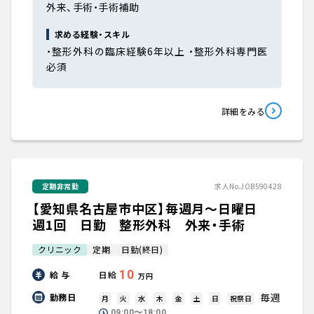
外来、手術・手術補助
求める経験・スキル
・整形外科の臨床経験6年以上 ・整形外科専門医
必須
詳細をみる
定期非常勤
求人No.JOB590428
【愛知県名古屋市中区】毎週月～日曜日
週1回 日勤 整形外科 外来・手術
クリニック
定期
日勤(終日)
10
給 与
日給
万円
毎週
勤務日
月
火
水
木
金
土
日
祝祭日
09:00〜18:00